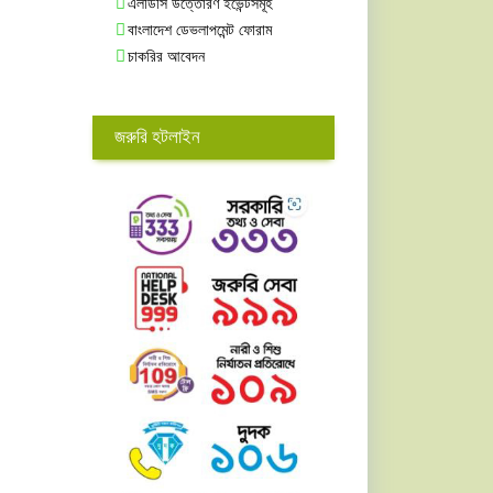
এলডিসি উত্তোরণ ইভেন্টসমূহ
বাংলাদেশ ডেভলাপমেন্ট ফোরাম
চাকরির আবেদন
জরুরি হটলাইন