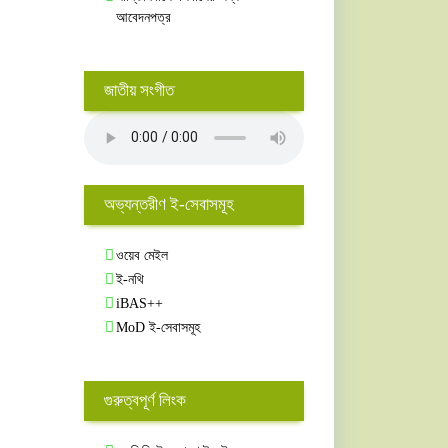
আবেদনপত্র
জাতীয় সংগীত
অভ্যন্তরীণ ই-সেবাসমূহ
ওয়েব মেইল
ই-নথি
iBAS++
MoD ই-সেবাসমূহ
গুরুত্বপূর্ণ লিংক