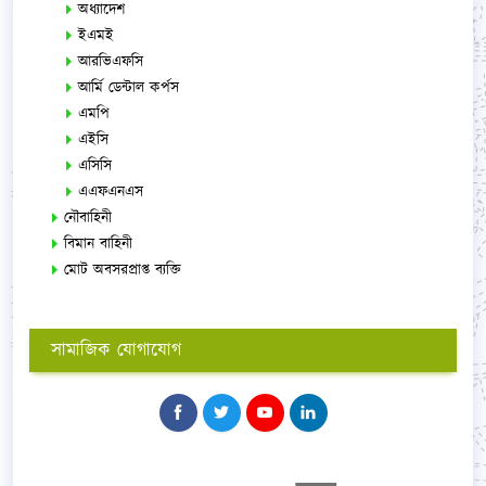
অধ্যাদেশ
ইএমই
আরভিএফসি
আর্মি ডেন্টাল কর্পস
এমপি
এইসি
এসিসি
এএফএনএস
নৌবাহিনী
বিমান বাহিনী
মোট অবসরপ্রাপ্ত ব্যক্তি
সামাজিক যোগাযোগ