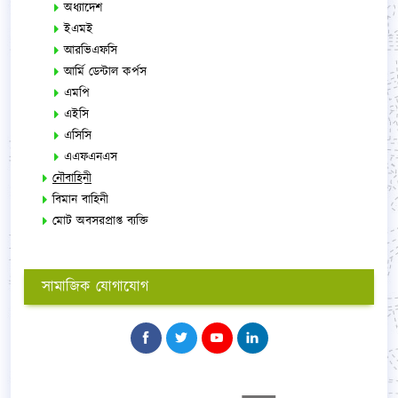
অধ্যাদেশ
ইএমই
আরভিএফসি
আর্মি ডেন্টাল কর্পস
এমপি
এইসি
এসিসি
এএফএনএস
নৌবাহিনী
বিমান বাহিনী
মোট অবসরপ্রাপ্ত ব্যক্তি
সামাজিক যোগাযোগ