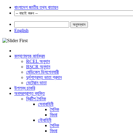
বাংলাদেশ জাতীয় তথ্য বাতায়ন
অনুসন্ধান
English
কল্যাণমূলক কার্যক্রম
RCEL অনুদান
BSCR অনুদান
মেডিকেল ডিসপেনসারী
দুর্দশাগ্রস্ত ভাতা প্রদান
ভেটেরান ভাতা
উপলব্ধ চাকরি
অবসরপ্রাপ্ত ব্যক্তি
ব্রিটিশ সৈনিক
সেনাবাহিনী
সৈনিক
বিধবা
নৌবাহিনী
সৈনিক
বিধবা