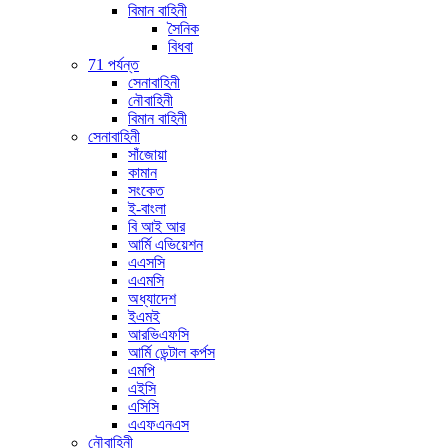
বিমান বাহিনী
সৈনিক
বিধবা
71 পর্যন্ত
সেনাবাহিনী
নৌবাহিনী
বিমান বাহিনী
সেনাবাহিনী
সাঁজোয়া
কামান
সংকেত
ই-বাংলা
বি আই আর
আর্মি এভিয়েশন
এএসসি
এএমসি
অধ্যাদেশ
ইএমই
আরভিএফসি
আর্মি ডেন্টাল কর্পস
এমপি
এইসি
এসিসি
এএফএনএস
নৌবাহিনী