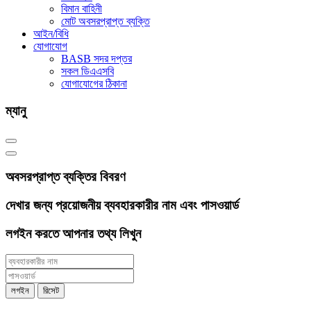
বিমান বাহিনী
মোট অবসরপ্রাপ্ত ব্যক্তি
আইন/বিধি
যোগাযোগ
BASB সদর দপ্তর
সকল ডিএএসবি
যোগাযোগের ঠিকানা
ম্যানু
অবসরপ্রাপ্ত ব্যক্তির বিবরণ
দেখার জন্য প্রয়োজনীয় ব্যবহারকারীর নাম এবং পাসওয়ার্ড
লগইন করতে আপনার তথ্য লিখুন
লগইন
রিসেট