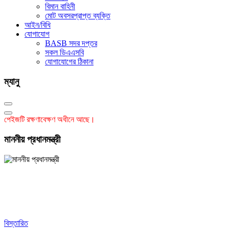
বিমান বাহিনী
মোট অবসরপ্রাপ্ত ব্যক্তি
আইন/বিধি
যোগাযোগ
BASB সদর দপ্তর
সকল ডিএএসবি
যোগাযোগের ঠিকানা
ম্যানু
পেইজটি রক্ষণাবেক্ষণ অধীনে আছে।
মাননীয় প্রধানমন্ত্রী
বিস্তারিত