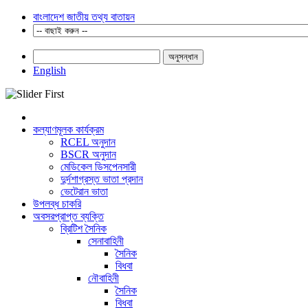
বাংলাদেশ জাতীয় তথ্য বাতায়ন
অনুসন্ধান
English
কল্যাণমূলক কার্যক্রম
RCEL অনুদান
BSCR অনুদান
মেডিকেল ডিসপেনসারী
দুর্দশাগ্রস্ত ভাতা প্রদান
ভেটেরান ভাতা
উপলব্ধ চাকরি
অবসরপ্রাপ্ত ব্যক্তি
ব্রিটিশ সৈনিক
সেনাবাহিনী
সৈনিক
বিধবা
নৌবাহিনী
সৈনিক
বিধবা