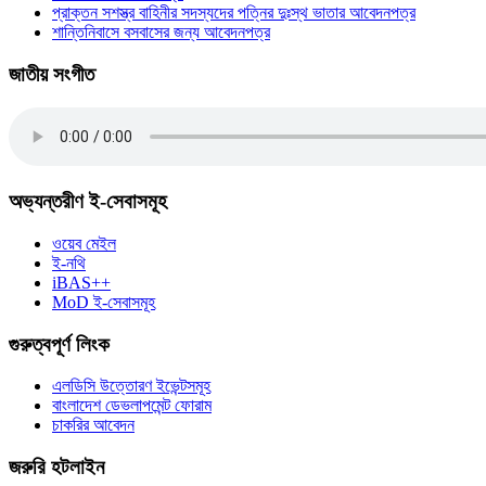
প্রাক্তন সশস্ত্র বাহিনীর সদস্যদের পত্নির দুঃস্থ ভাতার আবেদনপত্র
শান্তিনিবাসে বসবাসের জন্য আবেদনপত্র
জাতীয় সংগীত
অভ্যন্তরীণ ই-সেবাসমূহ
ওয়েব মেইল
ই-নথি
iBAS++
MoD ই-সেবাসমূহ
গুরুত্বপূর্ণ লিংক
এলডিসি উত্তোরণ ইভেন্টসমূহ
বাংলাদেশ ডেভলাপমেন্ট ফোরাম
চাকরির আবেদন
জরুরি হটলাইন