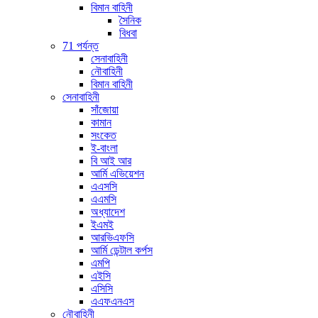
বিমান বাহিনী
সৈনিক
বিধবা
71 পর্যন্ত
সেনাবাহিনী
নৌবাহিনী
বিমান বাহিনী
সেনাবাহিনী
সাঁজোয়া
কামান
সংকেত
ই-বাংলা
বি আই আর
আর্মি এভিয়েশন
এএসসি
এএমসি
অধ্যাদেশ
ইএমই
আরভিএফসি
আর্মি ডেন্টাল কর্পস
এমপি
এইসি
এসিসি
এএফএনএস
নৌবাহিনী