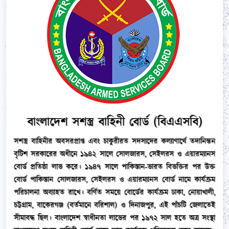
বাংলাদেশ সশস্ত্র বাহিনী বোর্ড (বিএএসবি)
সশস্ত্র বাহিনীর অবসরপ্রাপ্ত এবং চাকুরীরত সদস্যদের কল্যাণার্থে তদানিন্তন
বৃটিশ সরকারের অধীনে ১৯৪২ সালে সোলজারস, সেইলরস ও এয়ারম্যানস
বোর্ড প্রতিষ্ঠা লাভ করে। ১৯৪৭ সালে পাকিস্তান-ভারত বিভক্তির পর উক্ত
বোর্ড পাকিস্তান সোলজারস, সেইলরস ও এয়ারম্যানস বোর্ড নামে কার্যক্রম
পরিচালনা অব্যাহত রাখে। বর্ণিত সময়ে বোর্ডের কার্যক্রম ঢাকা, নোয়াখালী,
চট্টগ্রাম, বাকেরগঞ্জ (বর্তমানে বরিশাল) ও দিনাজপুর, এই পাঁচটি জেলাতেই
সীমাবদ্ধ ছিল। বাংলাদেশ স্বাধীনতা লাভের পর ১৯৭২ সাল হতে অত্র সংস্থা