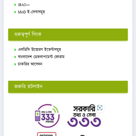
iBAS++
MoD ই-সেবাসমূহ
গুরুত্বপূর্ণ লিংক
এলডিসি উত্তোরণ ইভেন্টসমূহ
বাংলাদেশ ডেভলাপমেন্ট ফোরাম
চাকরির আবেদন
জরুরি হটলাইন