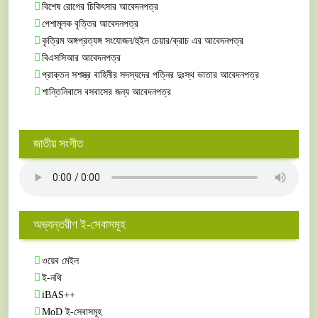
বিশেষ রোগের চিকিৎসার আবেদনপত্র
পেশামূলক বৃত্তির আবেদনপত্র
কৃত্রিম অঙ্গপ্রত্যঙ্গ সংযোজন/হুইল চেয়ার/ক্রাচ এর আবেদনপত্র
বিএসসিআর আবেদনপত্র
প্রাক্তন সশস্ত্র বাহিনীর সদস্যদের পত্নির দুঃস্থ ভাতার আবেদনপত্র
শান্তিনিবাসে বসবাসের জন্য আবেদনপত্র
জাতীয় সংগীত
অভ্যন্তরীণ ই-সেবাসমূহ
ওয়েব মেইল
ই-নথি
iBAS++
MoD ই-সেবাসমূহ