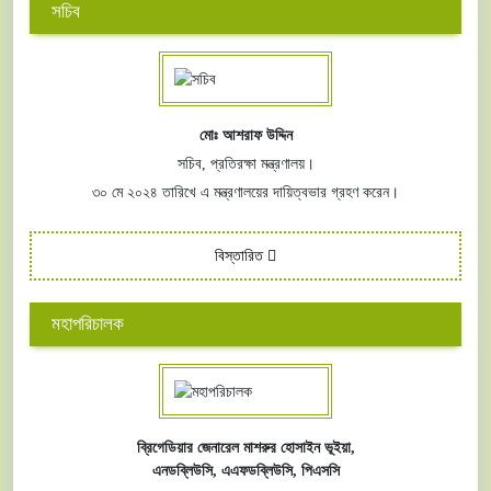
সচিব
মোঃ আশরাফ উদ্দিন
সচিব, প্রতিরক্ষা মন্ত্রণালয়।
৩০ মে ২০২৪ তারিখে এ মন্ত্রণালয়ের দায়িত্বভার গ্রহণ করেন।
বিস্তারিত
মহাপরিচালক
ব্রিগেডিয়ার জেনারেল মাশরুর হোসাইন ভূইয়া,
এনডব্লিউসি,
এএফ
ডব্লিউসি,
পিএসসি