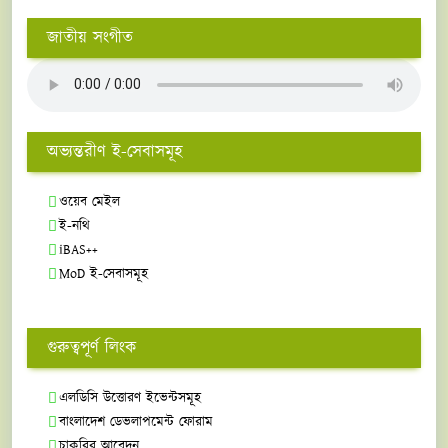
জাতীয় সংগীত
অভ্যন্তরীণ ই-সেবাসমূহ
ওয়েব মেইল
ই-নথি
iBAS++
MoD ই-সেবাসমূহ
গুরুত্বপূর্ণ লিংক
এলডিসি উত্তোরণ ইভেন্টসমূহ
বাংলাদেশ ডেভলাপমেন্ট ফোরাম
চাকরির আবেদন