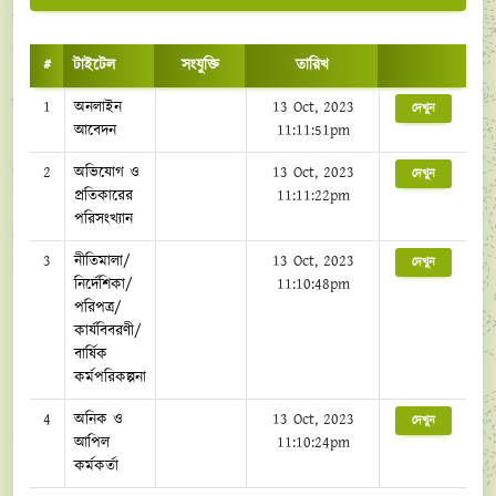
#
টাইটেল
সংযুক্তি
তারিখ
1
অনলাইন
13 Oct, 2023
দেখুন
আবেদন
11:11:51pm
2
অভিযোগ ও
13 Oct, 2023
দেখুন
প্রতিকারের
11:11:22pm
পরিসংখ্যান
3
নীতিমালা/
13 Oct, 2023
দেখুন
নির্দেশিকা/
11:10:48pm
পরিপত্র/
কার্যবিবরণী/
বার্ষিক
কর্মপরিকল্পনা
4
অনিক ও
13 Oct, 2023
দেখুন
আপিল
11:10:24pm
কর্মকর্তা