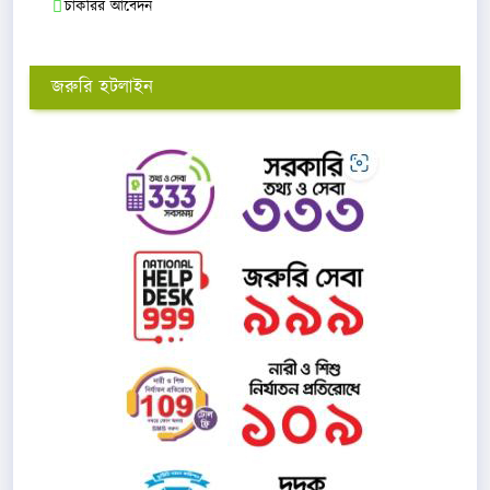
চাকরির আবেদন
জরুরি হটলাইন