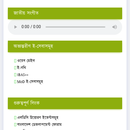
জাতীয় সংগীত
অভ্যন্তরীণ ই-সেবাসমূহ
ওয়েব মেইল
ই-নথি
iBAS++
MoD ই-সেবাসমূহ
গুরুত্বপূর্ণ লিংক
এলডিসি উত্তোরণ ইভেন্টসমূহ
বাংলাদেশ ডেভলাপমেন্ট ফোরাম