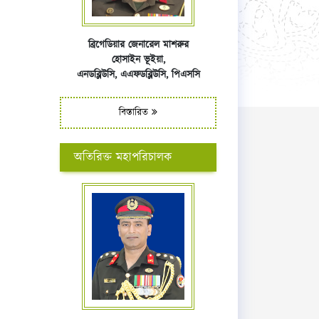
ব্রিগেডিয়ার জেনারেল মাশরুর
হোসাইন ভূইয়া,
এনডব্লিউসি,
এএফ
ডব্লিউসি,
পিএসসি
বিস্তারিত
অতিরিক্ত মহাপরিচালক