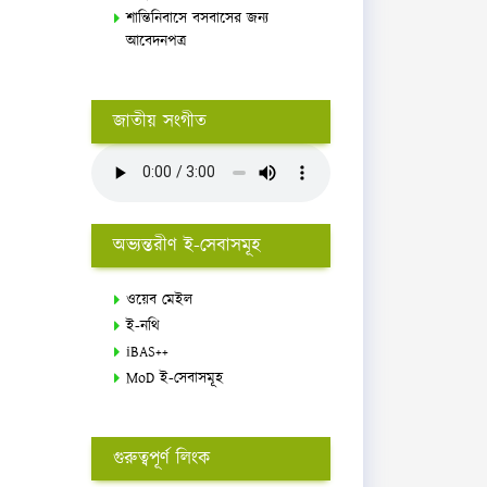
শান্তিনিবাসে বসবাসের জন্য
আবেদনপত্র
জাতীয় সংগীত
অভ্যন্তরীণ ই-সেবাসমূহ
ওয়েব মেইল
ই-নথি
iBAS++
MoD ই-সেবাসমূহ
গুরুত্বপূর্ণ লিংক