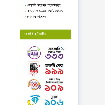
এলডিসি উত্তোরণ ইভেন্টসমূহ
বাংলাদেশ ডেভলাপমেন্ট ফোরাম
চাকরির আবেদন
জরুরি হটলাইন