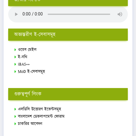
অভ্যন্তরীণ ই-সেবাসমূহ
ওয়েব মেইল
ই-নথি
iBAS++
MoD ই-সেবাসমূহ
গুরুত্বপূর্ণ লিংক
এলডিসি উত্তোরণ ইভেন্টসমূহ
বাংলাদেশ ডেভলাপমেন্ট ফোরাম
চাকরির আবেদন