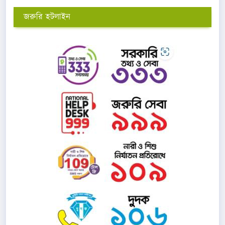
জরুরি হটলাইন