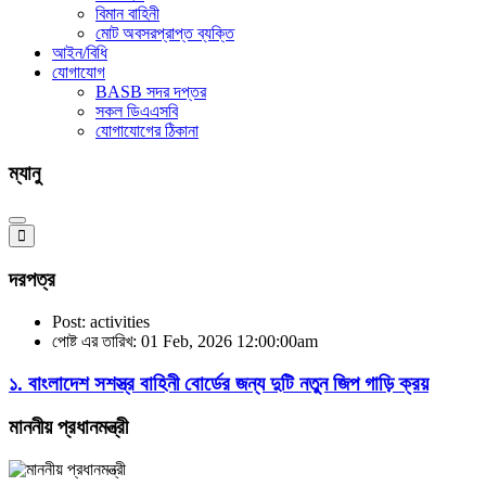
বিমান বাহিনী
মোট অবসরপ্রাপ্ত ব্যক্তি
আইন/বিধি
যোগাযোগ
BASB সদর দপ্তর
সকল ডিএএসবি
যোগাযোগের ঠিকানা
ম্যানু
দরপত্র
Post: activities
পোষ্ট এর তারিখ: 01 Feb, 2026 12:00:00am
১. বাংলাদেশ সশস্ত্র বাহিনী বোর্ডের জন্য দুটি নতুন জিপ গাড়ি ক্রয়
মাননীয় প্রধানমন্ত্রী