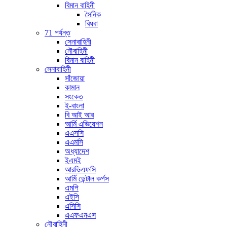
বিমান বাহিনী
সৈনিক
বিধবা
71 পর্যন্ত
সেনাবাহিনী
নৌবাহিনী
বিমান বাহিনী
সেনাবাহিনী
সাঁজোয়া
কামান
সংকেত
ই-বাংলা
বি আই আর
আর্মি এভিয়েশন
এএসসি
এএমসি
অধ্যাদেশ
ইএমই
আরভিএফসি
আর্মি ডেন্টাল কর্পস
এমপি
এইসি
এসিসি
এএফএনএস
নৌবাহিনী