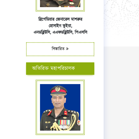
ব্রিগেডিয়ার জেনারেল মাশরুর
হোসাইন ভূইয়া,
এনডব্লিউসি,
এএফ
ডব্লিউসি,
পিএসসি
বিস্তারিত
অতিরিক্ত মহাপরিচালক