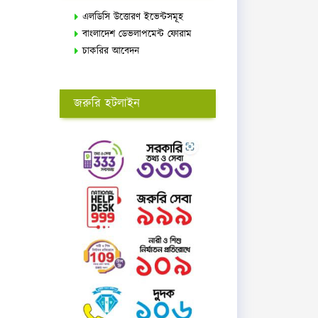
এলডিসি উত্তোরণ ইভেন্টসমূহ
বাংলাদেশ ডেভলাপমেন্ট ফোরাম
চাকরির আবেদন
জরুরি হটলাইন