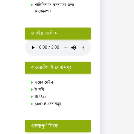
শান্তিনিবাসে বসবাসের জন্য
আবেদনপত্র
জাতীয় সংগীত
অভ্যন্তরীণ ই-সেবাসমূহ
ওয়েব মেইল
ই-নথি
iBAS++
MoD ই-সেবাসমূহ
গুরুত্বপূর্ণ লিংক