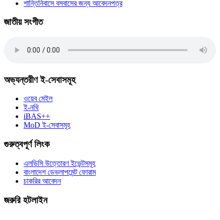
শান্তিনিবাসে বসবাসের জন্য আবেদনপত্র
জাতীয় সংগীত
অভ্যন্তরীণ ই-সেবাসমূহ
ওয়েব মেইল
ই-নথি
iBAS++
MoD ই-সেবাসমূহ
গুরুত্বপূর্ণ লিংক
এলডিসি উত্তোরণ ইভেন্টসমূহ
বাংলাদেশ ডেভলাপমেন্ট ফোরাম
চাকরির আবেদন
জরুরি হটলাইন