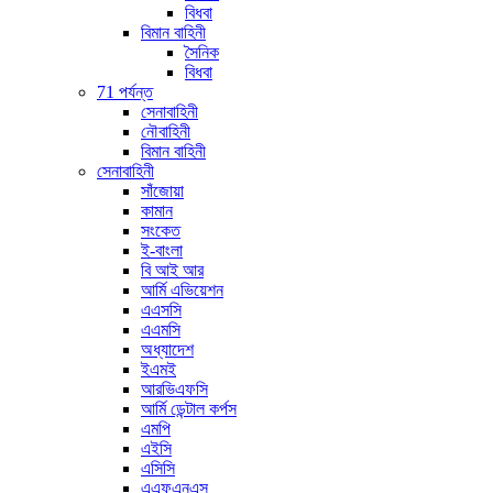
বিধবা
বিমান বাহিনী
সৈনিক
বিধবা
71 পর্যন্ত
সেনাবাহিনী
নৌবাহিনী
বিমান বাহিনী
সেনাবাহিনী
সাঁজোয়া
কামান
সংকেত
ই-বাংলা
বি আই আর
আর্মি এভিয়েশন
এএসসি
এএমসি
অধ্যাদেশ
ইএমই
আরভিএফসি
আর্মি ডেন্টাল কর্পস
এমপি
এইসি
এসিসি
এএফএনএস