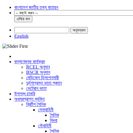
বাংলাদেশ জাতীয় তথ্য বাতায়ন
এগিয়ে যান
অনুসন্ধান
English
কল্যাণমূলক কার্যক্রম
RCEL অনুদান
BSCR অনুদান
মেডিকেল ডিসপেনসারী
দুর্দশাগ্রস্ত ভাতা প্রদান
ভেটেরান ভাতা
উপলব্ধ চাকরি
অবসরপ্রাপ্ত ব্যক্তি
ব্রিটিশ সৈনিক
সেনাবাহিনী
সৈনিক
বিধবা
নৌবাহিনী
সৈনিক