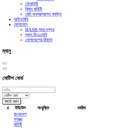
নৌবাহিনী
বিমান বাহিনী
মোট অবসরপ্রাপ্ত ব্যক্তি
আইন/বিধি
যোগাযোগ
BASB সদর দপ্তর
সকল ডিএএসবি
যোগাযোগের ঠিকানা
ম্যানু
নোটিশ বোর্ড
বাছাই করুন
#
টাইটেল
সংযুক্তি
তারিখ
বাংলাদেশ
সশস্ত্র
বাহিনী