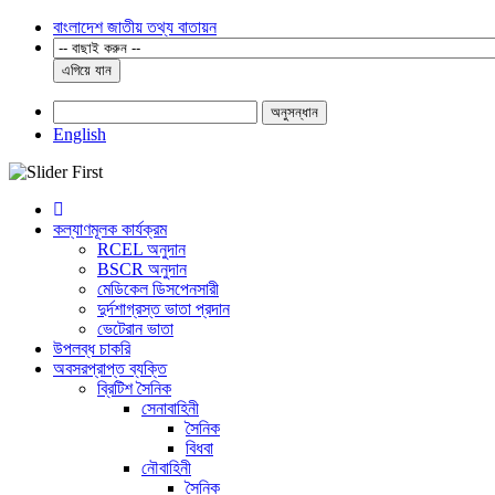
বাংলাদেশ জাতীয় তথ্য বাতায়ন
এগিয়ে যান
অনুসন্ধান
English
কল্যাণমূলক কার্যক্রম
RCEL অনুদান
BSCR অনুদান
মেডিকেল ডিসপেনসারী
দুর্দশাগ্রস্ত ভাতা প্রদান
ভেটেরান ভাতা
উপলব্ধ চাকরি
অবসরপ্রাপ্ত ব্যক্তি
ব্রিটিশ সৈনিক
সেনাবাহিনী
সৈনিক
বিধবা
নৌবাহিনী
সৈনিক