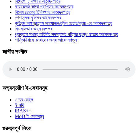
বিদেশে চিকিৎসার আবেদনপত্র
বয়োজ্যেষ্ঠ ভাতা প্রাপ্তির আবেদনপত্র
বিশেষ রোগের চিকিৎসার আবেদনপত্র
পেশামূলক বৃত্তির আবেদনপত্র
কৃত্রিম অঙ্গপ্রত্যঙ্গ সংযোজন/হুইল চেয়ার/ক্রাচ এর আবেদনপত্র
বিএসসিআর আবেদনপত্র
প্রাক্তন সশস্ত্র বাহিনীর সদস্যদের পত্নির দুঃস্থ ভাতার আবেদনপত্র
শান্তিনিবাসে বসবাসের জন্য আবেদনপত্র
জাতীয় সংগীত
অভ্যন্তরীণ ই-সেবাসমূহ
ওয়েব মেইল
ই-নথি
iBAS++
MoD ই-সেবাসমূহ
গুরুত্বপূর্ণ লিংক