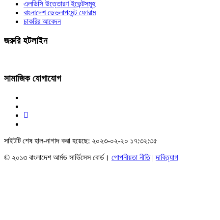
এলডিসি উত্তোরণ ইভেন্টসমূহ
বাংলাদেশ ডেভলাপমেন্ট ফোরাম
চাকরির আবেদন
জরুরি হটলাইন
সামাজিক যোগাযোগ
সাইটটি শেষ হাল-নাগাদ করা হয়েছে: ২০২৩-০২-২০ ১৭:৩২:৩৫
© ২০১৩ বাংলাদেশ আর্মড সার্ভিসেস বোর্ড।
গোপনীয়তা নীতি
|
দাবিত্যাগ