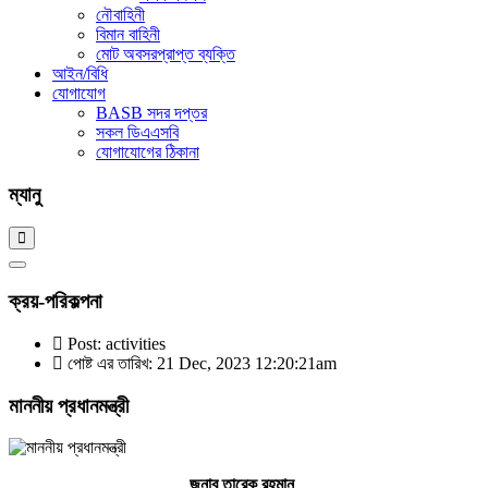
নৌবাহিনী
বিমান বাহিনী
মোট অবসরপ্রাপ্ত ব্যক্তি
আইন/বিধি
যোগাযোগ
BASB সদর দপ্তর
সকল ডিএএসবি
যোগাযোগের ঠিকানা
ম্যানু
ক্রয়-পরিকল্পনা
Post: activities
পোষ্ট এর তারিখ: 21 Dec, 2023 12:20:21am
মাননীয় প্রধানমন্ত্রী
জনাব তারেক রহমান