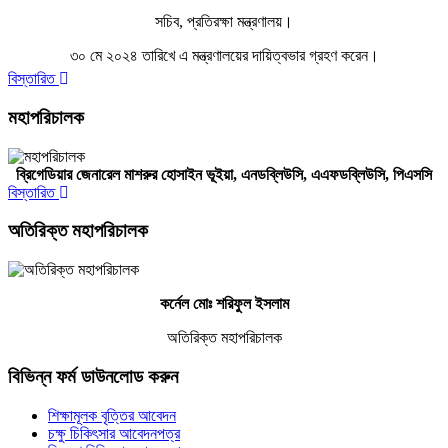
সচিব, প্রতিরক্ষা মন্ত্রণালয়।
৩০ মে ২০২৪ তারিখে এ মন্ত্রণালয়ের দায়িত্বভার গ্রহণ করেন।
বিস্তারিত
মহাপরিচালক
ব্রিগেডিয়ার জেনারেল মাশরুর হোসাইন ভূইয়া, এনডব্লিউসি,
এএফ
ডব্লিউসি,
পিএসসি
বিস্তারিত
অতিরিক্ত মহাপরিচালক
কর্নেল মোঃ শরিফুল ইসলাম
অতিরিক্ত মহাপরিচালক
বিভিন্ন ফর্ম ডাউনলোড করুন
শিক্ষামূলক বৃত্তির আবেদন
চক্ষু চিকিৎসার আবেদনপত্র