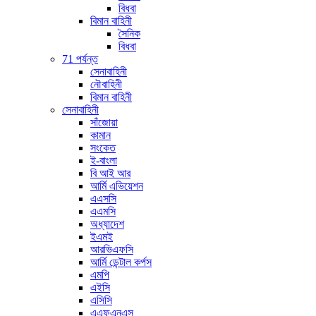
বিধবা
বিমান বাহিনী
সৈনিক
বিধবা
71 পর্যন্ত
সেনাবাহিনী
নৌবাহিনী
বিমান বাহিনী
সেনাবাহিনী
সাঁজোয়া
কামান
সংকেত
ই-বাংলা
বি আই আর
আর্মি এভিয়েশন
এএসসি
এএমসি
অধ্যাদেশ
ইএমই
আরভিএফসি
আর্মি ডেন্টাল কর্পস
এমপি
এইসি
এসিসি
এএফএনএস