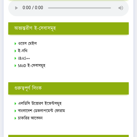
অভ্যন্তরীণ ই-সেবাসমূহ
ওয়েব মেইল
ই-নথি
iBAS++
MoD ই-সেবাসমূহ
গুরুত্বপূর্ণ লিংক
এলডিসি উত্তোরণ ইভেন্টসমূহ
বাংলাদেশ ডেভলাপমেন্ট ফোরাম
চাকরির আবেদন