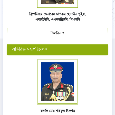
ব্রিগেডিয়ার জেনারেল মাশরুর হোসাইন ভূইয়া,
এনডব্লিউসি,
এএফ
ডব্লিউসি,
পিএসসি
বিস্তারিত
অতিরিক্ত মহাপরিচালক
কর্নেল মোঃ শরিফুল ইসলাম