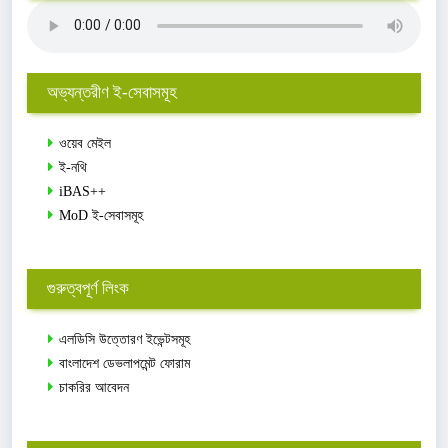
অভ্যন্তরীণ ই-সেবাসমূহ
ওয়েব মেইল
ই-নথি
iBAS++
MoD ই-সেবাসমূহ
গুরুত্বপূর্ণ লিংক
এলডিসি উত্তোরণ ইভেন্টসমূহ
বাংলাদেশ ডেভলাপমেন্ট ফোরাম
চাকরির আবেদন