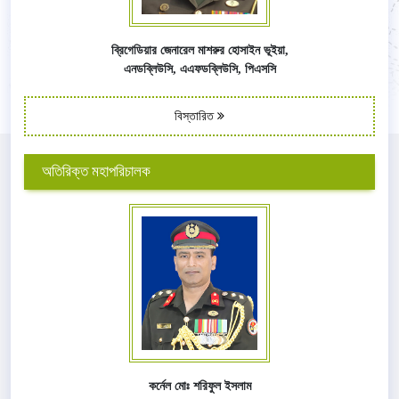
ব্রিগেডিয়ার জেনারেল মাশরুর হোসাইন ভূইয়া,
এনডব্লিউসি,
এএফ
ডব্লিউসি,
পিএসসি
বিস্তারিত
অতিরিক্ত মহাপরিচালক
কর্নেল মোঃ শরিফুল ইসলাম