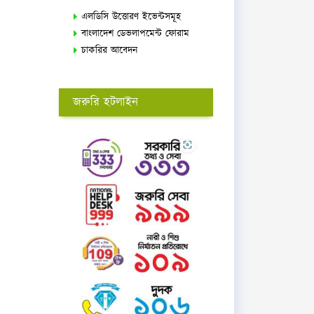
এলডিসি উত্তোরণ ইভেন্টসমূহ
বাংলাদেশ ডেভলাপমেন্ট ফোরাম
চাকরির আবেদন
জরুরি হটলাইন