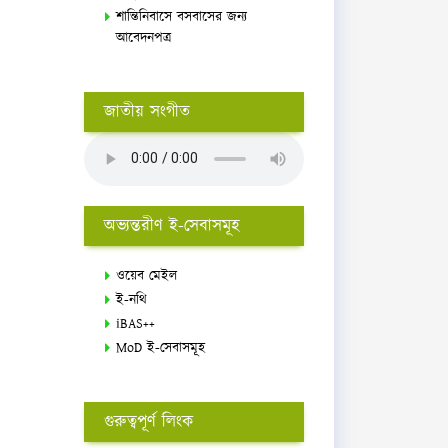
শান্তিনিবাসে বসবাসের জন্য
আবেদনপত্র
জাতীয় সংগীত
অভ্যন্তরীণ ই-সেবাসমূহ
ওয়েব মেইল
ই-নথি
iBAS++
MoD ই-সেবাসমূহ
গুরুত্বপূর্ণ লিংক