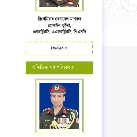
ব্রিগেডিয়ার জেনারেল মাশরুর
হোসাইন ভূইয়া,
এনডব্লিউসি,
এএফ
ডব্লিউসি,
পিএসসি
বিস্তারিত
অতিরিক্ত মহাপরিচালক