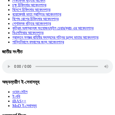
শিক্ষামূলক বৃত্তির আবেদন
চক্ষু চিকিৎসার আবেদনপত্র
বিদেশে চিকিৎসার আবেদনপত্র
বয়োজ্যেষ্ঠ ভাতা প্রাপ্তির আবেদনপত্র
বিশেষ রোগের চিকিৎসার আবেদনপত্র
পেশামূলক বৃত্তির আবেদনপত্র
কৃত্রিম অঙ্গপ্রত্যঙ্গ সংযোজন/হুইল চেয়ার/ক্রাচ এর আবেদনপত্র
বিএসসিআর আবেদনপত্র
প্রাক্তন সশস্ত্র বাহিনীর সদস্যদের পত্নির দুঃস্থ ভাতার আবেদনপত্র
শান্তিনিবাসে বসবাসের জন্য আবেদনপত্র
জাতীয় সংগীত
অভ্যন্তরীণ ই-সেবাসমূহ
ওয়েব মেইল
ই-নথি
iBAS++
MoD ই-সেবাসমূহ