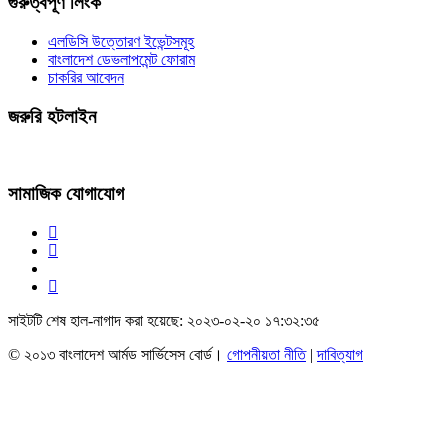
গুরুত্বপূর্ণ লিংক
এলডিসি উত্তোরণ ইভেন্টসমূহ
বাংলাদেশ ডেভলাপমেন্ট ফোরাম
চাকরির আবেদন
জরুরি হটলাইন
সামাজিক যোগাযোগ
সাইটটি শেষ হাল-নাগাদ করা হয়েছে: ২০২৩-০২-২০ ১৭:৩২:৩৫
© ২০১৩ বাংলাদেশ আর্মড সার্ভিসেস বোর্ড।
গোপনীয়তা নীতি
|
দাবিত্যাগ