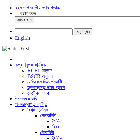
বাংলাদেশ জাতীয় তথ্য বাতায়ন
এগিয়ে যান
অনুসন্ধান
English
কল্যাণমূলক কার্যক্রম
RCEL অনুদান
BSCR অনুদান
মেডিকেল ডিসপেনসারী
দুর্দশাগ্রস্ত ভাতা প্রদান
ভেটেরান ভাতা
উপলব্ধ চাকরি
অবসরপ্রাপ্ত ব্যক্তি
ব্রিটিশ সৈনিক
সেনাবাহিনী
সৈনিক
বিধবা
নৌবাহিনী
সৈনিক