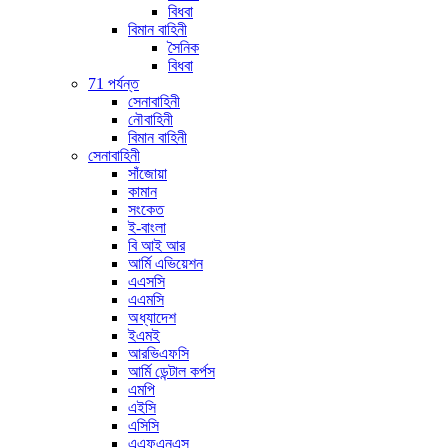
বিধবা
বিমান বাহিনী
সৈনিক
বিধবা
71 পর্যন্ত
সেনাবাহিনী
নৌবাহিনী
বিমান বাহিনী
সেনাবাহিনী
সাঁজোয়া
কামান
সংকেত
ই-বাংলা
বি আই আর
আর্মি এভিয়েশন
এএসসি
এএমসি
অধ্যাদেশ
ইএমই
আরভিএফসি
আর্মি ডেন্টাল কর্পস
এমপি
এইসি
এসিসি
এএফএনএস