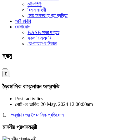
নৌবাহিনী
বিমান বাহিনী
মোট অবসরপ্রাপ্ত ব্যক্তি
আইন/বিধি
যোগাযোগ
BASB সদর দপ্তর
সকল ডিএএসবি
যোগাযোগের ঠিকানা
ম্যানু
ত্রৈমাসিক বাস্তবায়ন অগ্রগতি
Post: activities
পোষ্ট এর তারিখ: 20 May, 2024 12:00:00am
1.
শুদ্ধাচার ৩য় ত্রৈমাসিক প্রতিবেদন
মাননীয় প্রধানমন্ত্রী