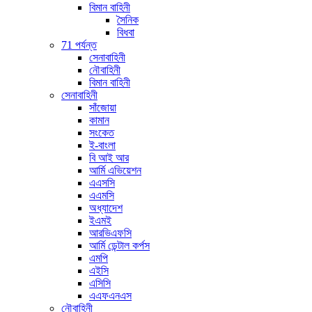
বিমান বাহিনী
সৈনিক
বিধবা
71 পর্যন্ত
সেনাবাহিনী
নৌবাহিনী
বিমান বাহিনী
সেনাবাহিনী
সাঁজোয়া
কামান
সংকেত
ই-বাংলা
বি আই আর
আর্মি এভিয়েশন
এএসসি
এএমসি
অধ্যাদেশ
ইএমই
আরভিএফসি
আর্মি ডেন্টাল কর্পস
এমপি
এইসি
এসিসি
এএফএনএস
নৌবাহিনী