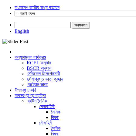
বাংলাদেশ জাতীয় তথ্য বাতায়ন
অনুসন্ধান
English
কল্যাণমূলক কার্যক্রম
RCEL অনুদান
BSCR অনুদান
মেডিকেল ডিসপেনসারী
দুর্দশাগ্রস্ত ভাতা প্রদান
ভেটেরান ভাতা
উপলব্ধ চাকরি
অবসরপ্রাপ্ত ব্যক্তি
ব্রিটিশ সৈনিক
সেনাবাহিনী
সৈনিক
বিধবা
নৌবাহিনী
সৈনিক
বিধবা