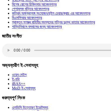
বিশেষ রোগের চিকিৎসার আবেদনপত্র
পেশামূলক বৃত্তির আবেদনপত্র
কৃত্রিম অঙ্গপ্রত্যঙ্গ সংযোজন/হুইল চেয়ার/ক্রাচ এর আবেদনপত্র
বিএসসিআর আবেদনপত্র
প্রাক্তন সশস্ত্র বাহিনীর সদস্যদের পত্নির দুঃস্থ ভাতার আবেদনপত্র
শান্তিনিবাসে বসবাসের জন্য আবেদনপত্র
জাতীয় সংগীত
অভ্যন্তরীণ ই-সেবাসমূহ
ওয়েব মেইল
ই-নথি
iBAS++
MoD ই-সেবাসমূহ
গুরুত্বপূর্ণ লিংক
এলডিসি উত্তোরণ ইভেন্টসমূহ