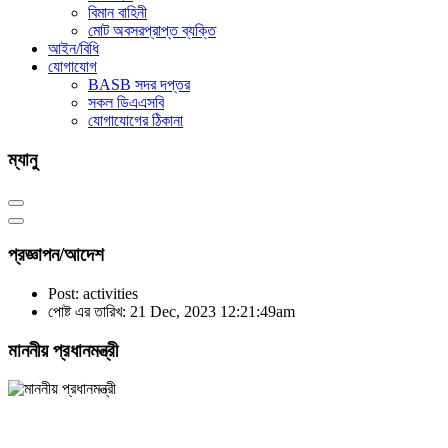
বিমান বাহিনী
মোট অবসরপ্রাপ্ত ব্যক্তি
আইন/বিধি
যোগাযোগ
BASB সদর দপ্তর
সকল ডিএএসবি
যোগাযোগের ঠিকানা
ম্যানু
প্রজ্ঞাপন/আদেশ
Post: activities
পোষ্ট এর তারিখ: 21 Dec, 2023 12:21:49am
মাননীয় প্রধানমন্ত্রী