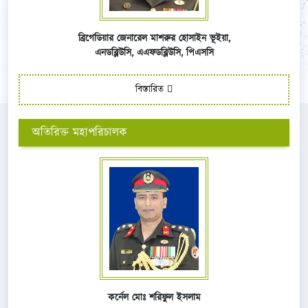
ব্রিগেডিয়ার জেনারেল মাশরুর হোসাইন ভূইয়া,
এনডব্লিউসি,
এএফ
ডব্লিউসি,
পিএসসি
বিস্তারিত
অতিরিক্ত মহাপরিচালক
কর্নেল মোঃ শরিফুল ইসলাম