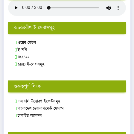
অভ্যন্তরীণ ই-সেবাসমূহ
ওয়েব মেইল
ই-নথি
iBAS++
MoD ই-সেবাসমূহ
গুরুত্বপূর্ণ লিংক
এলডিসি উত্তোরণ ইভেন্টসমূহ
বাংলাদেশ ডেভলাপমেন্ট ফোরাম
চাকরির আবেদন