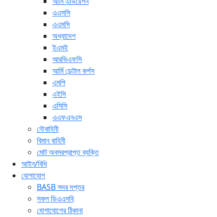
আর্মি এভিয়েশন
এএসসি
এএমসি
অধ্যাদেশ
ইএমই
আরভিএফসি
আর্মি ডেন্টাল কর্পস
এমপি
এইসি
এসিসি
এএফএনএস
নৌবাহিনী
বিমান বাহিনী
মোট অবসরপ্রাপ্ত ব্যক্তি
আইন/বিধি
যোগাযোগ
BASB সদর দপ্তর
সকল ডিএএসবি
যোগাযোগের ঠিকানা