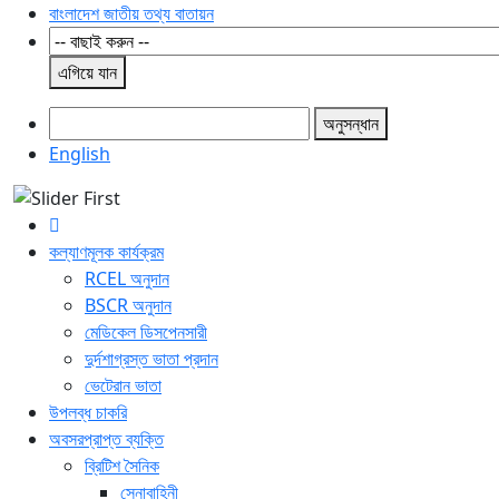
বাংলাদেশ জাতীয় তথ্য বাতায়ন
এগিয়ে যান
অনুসন্ধান
English
কল্যাণমূলক কার্যক্রম
RCEL অনুদান
BSCR অনুদান
মেডিকেল ডিসপেনসারী
দুর্দশাগ্রস্ত ভাতা প্রদান
ভেটেরান ভাতা
উপলব্ধ চাকরি
অবসরপ্রাপ্ত ব্যক্তি
ব্রিটিশ সৈনিক
সেনাবাহিনী