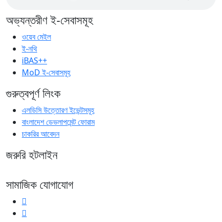
অভ্যন্তরীণ ই-সেবাসমূহ
ওয়েব মেইল
ই-নথি
iBAS++
MoD ই-সেবাসমূহ
গুরুত্বপূর্ণ লিংক
এলডিসি উত্তোরণ ইভেন্টসমূহ
বাংলাদেশ ডেভলাপমেন্ট ফোরাম
চাকরির আবেদন
জরুরি হটলাইন
সামাজিক যোগাযোগ