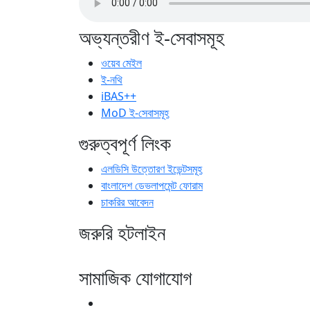
অভ্যন্তরীণ ই-সেবাসমূহ
ওয়েব মেইল
ই-নথি
iBAS++
MoD ই-সেবাসমূহ
গুরুত্বপূর্ণ লিংক
এলডিসি উত্তোরণ ইভেন্টসমূহ
বাংলাদেশ ডেভলাপমেন্ট ফোরাম
চাকরির আবেদন
জরুরি হটলাইন
সামাজিক যোগাযোগ