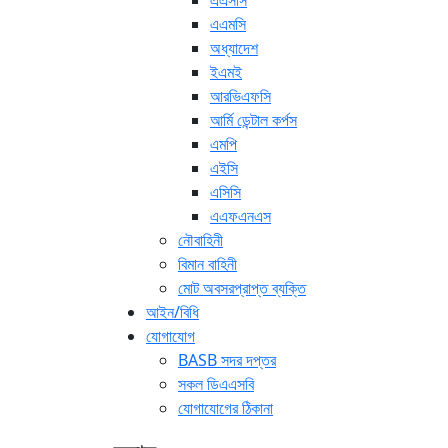
এএসসি
এএমসি
অধ্যাদেশ
ইএমই
আরভিএফসি
আর্মি ডেন্টাল কর্পস
এমপি
এইসি
এসিসি
এএফএনএস
নৌবাহিনী
বিমান বাহিনী
মোট অবসরপ্রাপ্ত ব্যক্তি
আইন/বিধি
যোগাযোগ
BASB সদর দপ্তর
সকল ডিএএসবি
যোগাযোগের ঠিকানা