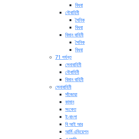
বিধবা
নৌবাহিনী
সৈনিক
বিধবা
বিমান বাহিনী
সৈনিক
বিধবা
71 পর্যন্ত
সেনাবাহিনী
নৌবাহিনী
বিমান বাহিনী
সেনাবাহিনী
সাঁজোয়া
কামান
সংকেত
ই-বাংলা
বি আই আর
আর্মি এভিয়েশন