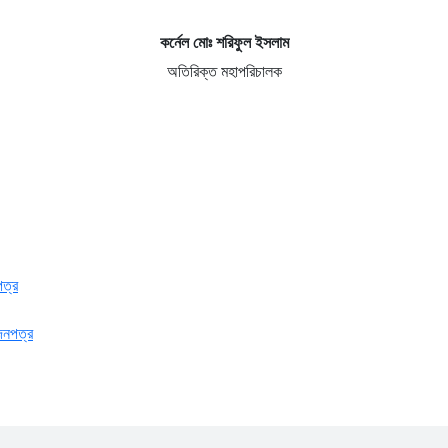
কর্নেল মোঃ শরিফুল ইসলাম
অতিরিক্ত মহাপরিচালক
পত্র
েদনপত্র