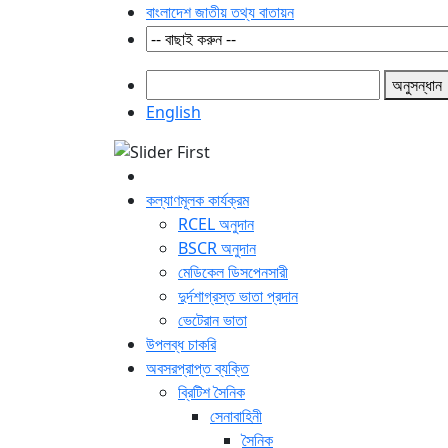
বাংলাদেশ জাতীয় তথ্য বাতায়ন
অনুসন্ধান
English
কল্যাণমূলক কার্যক্রম
RCEL অনুদান
BSCR অনুদান
মেডিকেল ডিসপেনসারী
দুর্দশাগ্রস্ত ভাতা প্রদান
ভেটেরান ভাতা
উপলব্ধ চাকরি
অবসরপ্রাপ্ত ব্যক্তি
ব্রিটিশ সৈনিক
সেনাবাহিনী
সৈনিক