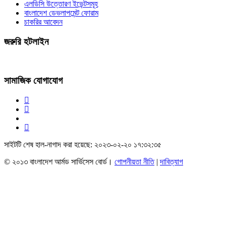
এলডিসি উত্তোরণ ইভেন্টসমূহ
বাংলাদেশ ডেভলাপমেন্ট ফোরাম
চাকরির আবেদন
জরুরি হটলাইন
সামাজিক যোগাযোগ
সাইটটি শেষ হাল-নাগাদ করা হয়েছে: ২০২৩-০২-২০ ১৭:৩২:৩৫
© ২০১৩ বাংলাদেশ আর্মড সার্ভিসেস বোর্ড।
গোপনীয়তা নীতি
|
দাবিত্যাগ