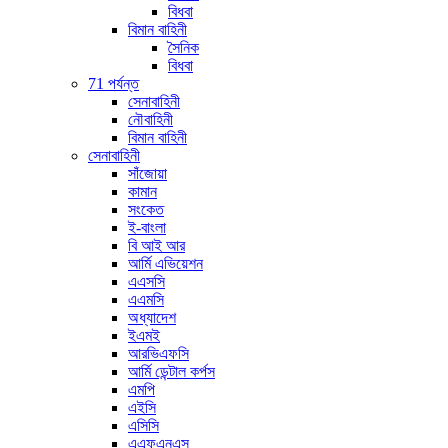
বিধবা
বিমান বাহিনী
সৈনিক
বিধবা
71 পর্যন্ত
সেনাবাহিনী
নৌবাহিনী
বিমান বাহিনী
সেনাবাহিনী
সাঁজোয়া
কামান
সংকেত
ই-বাংলা
বি আই আর
আর্মি এভিয়েশন
এএসসি
এএমসি
অধ্যাদেশ
ইএমই
আরভিএফসি
আর্মি ডেন্টাল কর্পস
এমপি
এইসি
এসিসি
এএফএনএস