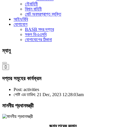
নৌবাহিনী
বিমান বাহিনী
মোট অবসরপ্রাপ্ত ব্যক্তি
আইন/বিধি
যোগাযোগ
BASB সদর দপ্তর
সকল ডিএএসবি
যোগাযোগের ঠিকানা
ম্যানু
দপ্তর সমূহের কার্যক্রম
Post: activities
পোষ্ট এর তারিখ: 21 Dec, 2023 12:28:03am
মাননীয় প্রধানমন্ত্রী
জনাব তারেক রহমান