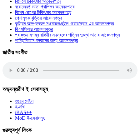
বিদেশে চিকিৎসার আবেদনপত্র
বয়োজ্যেষ্ঠ ভাতা প্রাপ্তির আবেদনপত্র
বিশেষ রোগের চিকিৎসার আবেদনপত্র
পেশামূলক বৃত্তির আবেদনপত্র
কৃত্রিম অঙ্গপ্রত্যঙ্গ সংযোজন/হুইল চেয়ার/ক্রাচ এর আবেদনপত্র
বিএসসিআর আবেদনপত্র
প্রাক্তন সশস্ত্র বাহিনীর সদস্যদের পত্নির দুঃস্থ ভাতার আবেদনপত্র
শান্তিনিবাসে বসবাসের জন্য আবেদনপত্র
জাতীয় সংগীত
অভ্যন্তরীণ ই-সেবাসমূহ
ওয়েব মেইল
ই-নথি
iBAS++
MoD ই-সেবাসমূহ
গুরুত্বপূর্ণ লিংক