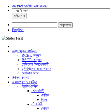
বাংলাদেশ জাতীয় তথ্য বাতায়ন
এগিয়ে যান
অনুসন্ধান
English
কল্যাণমূলক কার্যক্রম
RCEL অনুদান
BSCR অনুদান
মেডিকেল ডিসপেনসারী
দুর্দশাগ্রস্ত ভাতা প্রদান
ভেটেরান ভাতা
উপলব্ধ চাকরি
অবসরপ্রাপ্ত ব্যক্তি
ব্রিটিশ সৈনিক
সেনাবাহিনী
সৈনিক
বিধবা
নৌবাহিনী
সৈনিক