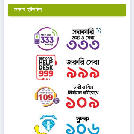
জরুরি হটলাইন