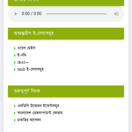
অভ্যন্তরীণ ই-সেবাসমূহ
ওয়েব মেইল
ই-নথি
iBAS++
MoD ই-সেবাসমূহ
গুরুত্বপূর্ণ লিংক
এলডিসি উত্তোরণ ইভেন্টসমূহ
বাংলাদেশ ডেভলাপমেন্ট ফোরাম
চাকরির আবেদন