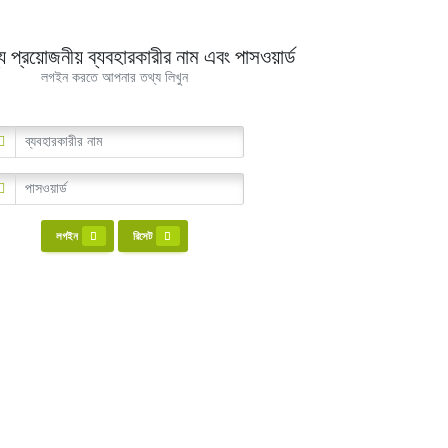
য প্রয়োজনীয় ব্যবহারকারীর নাম এবং পাসওয়ার্ড
লগইন করতে আপনার তথ্য লিখুন
লগইন
রিসেট