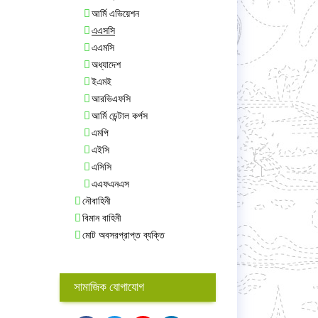
আর্মি এভিয়েশন
এএসসি
এএমসি
অধ্যাদেশ
ইএমই
আরভিএফসি
আর্মি ডেন্টাল কর্পস
এমপি
এইসি
এসিসি
এএফএনএস
নৌবাহিনী
বিমান বাহিনী
মোট অবসরপ্রাপ্ত ব্যক্তি
সামাজিক যোগাযোগ