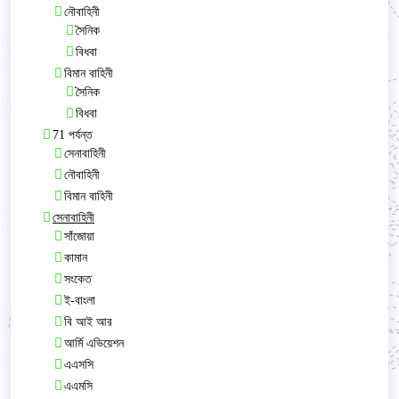
নৌবাহিনী
সৈনিক
বিধবা
বিমান বাহিনী
সৈনিক
বিধবা
71 পর্যন্ত
সেনাবাহিনী
নৌবাহিনী
বিমান বাহিনী
সেনাবাহিনী
সাঁজোয়া
কামান
সংকেত
ই-বাংলা
বি আই আর
আর্মি এভিয়েশন
এএসসি
এএমসি