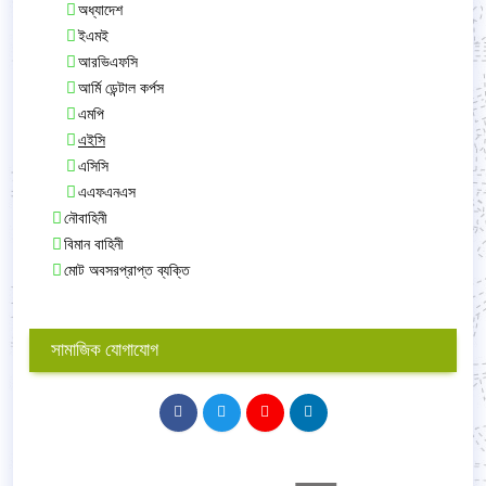
অধ্যাদেশ
ইএমই
আরভিএফসি
আর্মি ডেন্টাল কর্পস
এমপি
এইসি
এসিসি
এএফএনএস
নৌবাহিনী
বিমান বাহিনী
মোট অবসরপ্রাপ্ত ব্যক্তি
সামাজিক যোগাযোগ