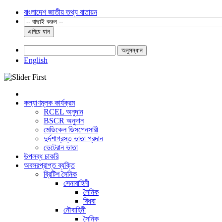
বাংলাদেশ জাতীয় তথ্য বাতায়ন
এগিয়ে যান
অনুসন্ধান
English
কল্যাণমূলক কার্যক্রম
RCEL অনুদান
BSCR অনুদান
মেডিকেল ডিসপেনসারী
দুর্দশাগ্রস্ত ভাতা প্রদান
ভেটেরান ভাতা
উপলব্ধ চাকরি
অবসরপ্রাপ্ত ব্যক্তি
ব্রিটিশ সৈনিক
সেনাবাহিনী
সৈনিক
বিধবা
নৌবাহিনী
সৈনিক