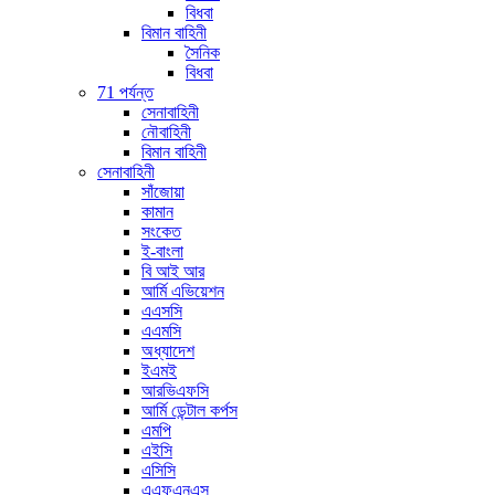
বিধবা
বিমান বাহিনী
সৈনিক
বিধবা
71 পর্যন্ত
সেনাবাহিনী
নৌবাহিনী
বিমান বাহিনী
সেনাবাহিনী
সাঁজোয়া
কামান
সংকেত
ই-বাংলা
বি আই আর
আর্মি এভিয়েশন
এএসসি
এএমসি
অধ্যাদেশ
ইএমই
আরভিএফসি
আর্মি ডেন্টাল কর্পস
এমপি
এইসি
এসিসি
এএফএনএস