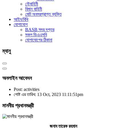
নৌবাহিনী
বিমান বাহিনী
মোট অবসরপ্রাপ্ত ব্যক্তি
আইন/বিধি
যোগাযোগ
BASB সদর দপ্তর
সকল ডিএএসবি
যোগাযোগের ঠিকানা
ম্যানু
অনলাইন আবেদন
Post: activities
পোষ্ট এর তারিখ: 13 Oct, 2023 11:11:51pm
মাননীয় প্রধানমন্ত্রী
জনাব তারেক রহমান