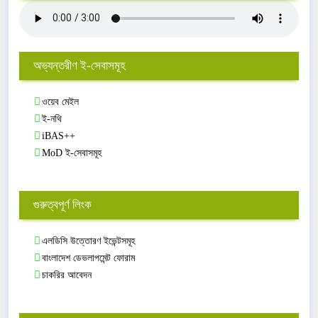
অভ্যন্তরীণ ই-সেবাসমূহ
ওয়েব মেইল
ই-নথি
iBAS++
MoD ই-সেবাসমূহ
গুরুত্বপূর্ণ লিংক
এলডিসি উত্তোরণ ইভেন্টসমূহ
বাংলাদেশ ডেভলাপমেন্ট ফোরাম
চাকরির আবেদন