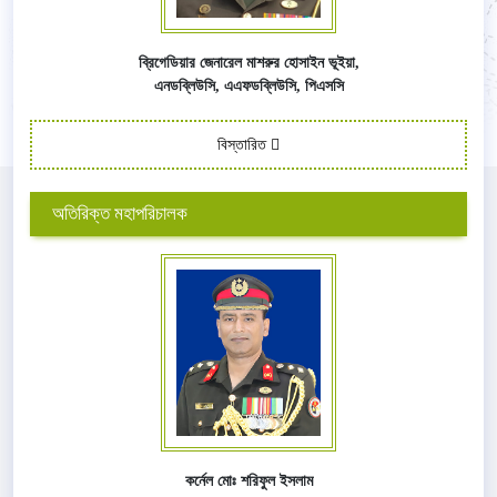
ব্রিগেডিয়ার জেনারেল মাশরুর হোসাইন ভূইয়া,
এনডব্লিউসি,
এএফ
ডব্লিউসি,
পিএসসি
বিস্তারিত
অতিরিক্ত মহাপরিচালক
কর্নেল মোঃ শরিফুল ইসলাম