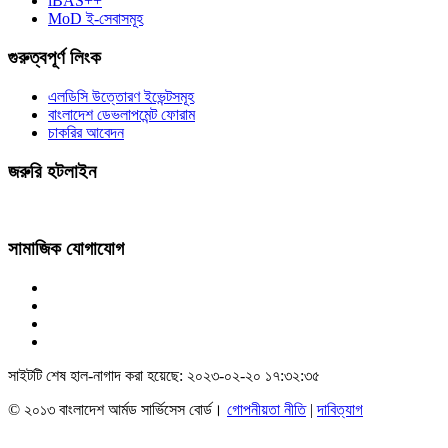
iBAS++
MoD ই-সেবাসমূহ
গুরুত্বপূর্ণ লিংক
এলডিসি উত্তোরণ ইভেন্টসমূহ
বাংলাদেশ ডেভলাপমেন্ট ফোরাম
চাকরির আবেদন
জরুরি হটলাইন
সামাজিক যোগাযোগ
সাইটটি শেষ হাল-নাগাদ করা হয়েছে: ২০২৩-০২-২০ ১৭:৩২:৩৫
© ২০১৩ বাংলাদেশ আর্মড সার্ভিসেস বোর্ড।
গোপনীয়তা নীতি
|
দাবিত্যাগ