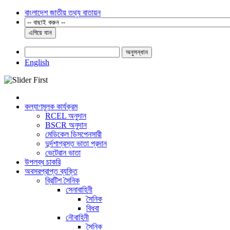
বাংলাদেশ জাতীয় তথ্য বাতায়ন
এগিয়ে যান
অনুসন্ধান
English
কল্যাণমূলক কার্যক্রম
RCEL অনুদান
BSCR অনুদান
মেডিকেল ডিসপেনসারী
দুর্দশাগ্রস্ত ভাতা প্রদান
ভেটেরান ভাতা
উপলব্ধ চাকরি
অবসরপ্রাপ্ত ব্যক্তি
ব্রিটিশ সৈনিক
সেনাবাহিনী
সৈনিক
বিধবা
নৌবাহিনী
সৈনিক