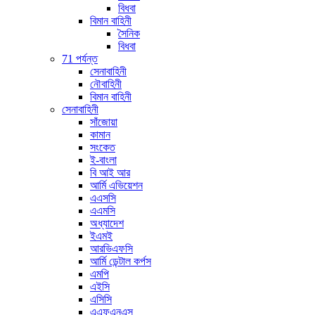
বিধবা
বিমান বাহিনী
সৈনিক
বিধবা
71 পর্যন্ত
সেনাবাহিনী
নৌবাহিনী
বিমান বাহিনী
সেনাবাহিনী
সাঁজোয়া
কামান
সংকেত
ই-বাংলা
বি আই আর
আর্মি এভিয়েশন
এএসসি
এএমসি
অধ্যাদেশ
ইএমই
আরভিএফসি
আর্মি ডেন্টাল কর্পস
এমপি
এইসি
এসিসি
এএফএনএস